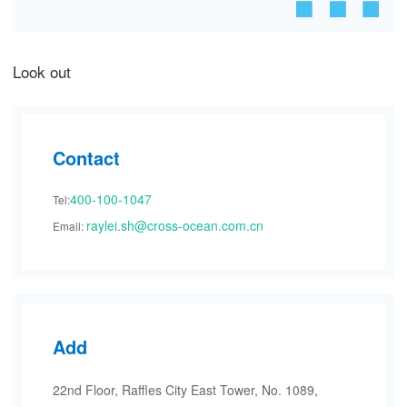
Look out
Contact
400-100-1047
Tel:
raylei.sh@cross-ocean.com.cn
Email:
Add
22nd Floor, Raffles City East Tower, No. 1089,